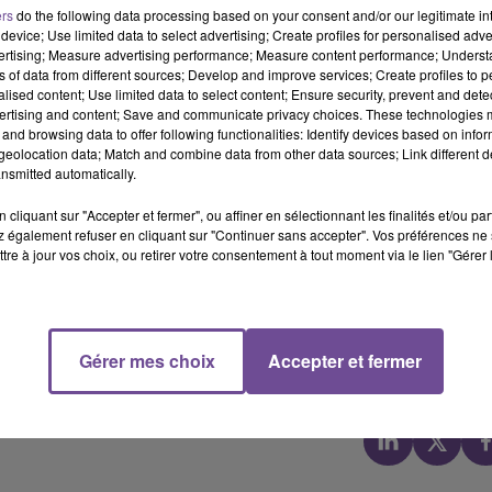
ers
do the following data processing based on your consent and/or our legitimate int
device; Use limited data to select advertising; Create profiles for personalised adver
vertising; Measure advertising performance; Measure content performance; Unders
ns of data from different sources; Develop and improve services; Create profiles to 
alised content; Use limited data to select content; Ensure security, prevent and detect
ertising and content; Save and communicate privacy choices. These technologies
and browsing data to offer following functionalities: Identify devices based on infor
eolocation data; Match and combine data from other data sources; Link different de
nsmitted automatically.
e leur permis de conduire
. Les contrôles vont se renforcer sur l
cliquant sur "Accepter et fermer", ou affiner en sélectionnant les finalités et/ou pa
 également refuser en cliquant sur "Continuer sans accepter". Vos préférences ne 
itulaire d’un permis probatoire, a fait l'objet d'une
rétention
tre à jour vos choix, ou retirer votre consentement à tout moment via le lien "Gérer 
sse retenue de
177km/h au lieu 110km/h. 46 infractions ont été
ur l’A20
Gérer mes choix
Accepter et fermer