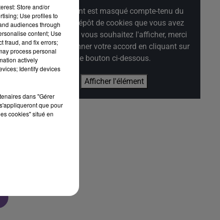
erest: Store and/or
Cet élément est masqué compte-tenu du
tising; Use profiles to
refus du dépôt de cookies que vous avez
tand audiences through
personalise content; Use
exprimé. Si vous souhaitez l'afficher, merci
 fraud, and fix errors;
de nous donner votre accord en cliquant sur
 may process personal
le bouton ci-dessous.
mation actively
vices; Identify devices
es
Afficher l'élément
rtenaires dans "Gérer
s'appliqueront que pour
les cookies" situé en