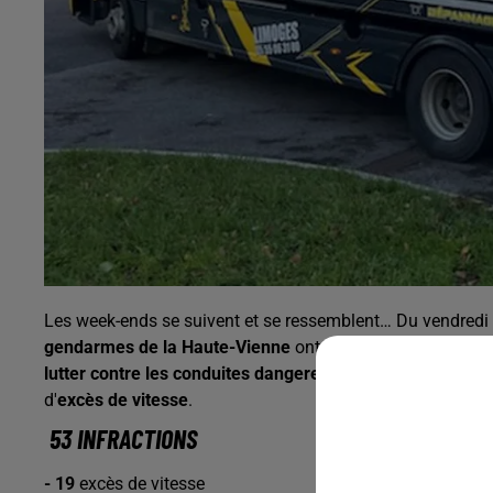
Les week-ends se suivent et se ressemblent… Du vendred
gendarmes de la Haute-Vienne
ont procédé à des contrôl
lutter contre les conduites dangereuses et addictives.
Le 
d'
excès de vitesse
.
53 INFRACTIONS
- 19
excès de vitesse