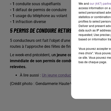
We and
our (447) partn
- 1
conduite sous stupéfiants
access information on a 
- 1
défaut de permis de conduire
select personalised ad
- 1
usage du téléphone au volant
statistics or combinatio
profiles to select person
- 1
infraction diverse
Deliver and present adv
5 PERMIS DE CONDUIRE RETIRÉS
data such as IP address 
requested; Use precise g
based on information tra
5 conducteurs ont fait l'objet d'une
rétention immédiate d
routes à l'approche des fêtes de fin d'année.
Vous pouvez accepter en 
mes choix". Vous pouvez
Le week-end précédent, u
n jeune conducteur de 19 ans
, t
ce site. Vous pouvez met
immédiate de son permis de conduire
sur l’A20 pour vite
bas de chaque page.
relevées.
À lire aussi :
Un jeune conducteur flashé à 177km/h s
(Crédit photo : Gendarmerie Haute-Vienne)