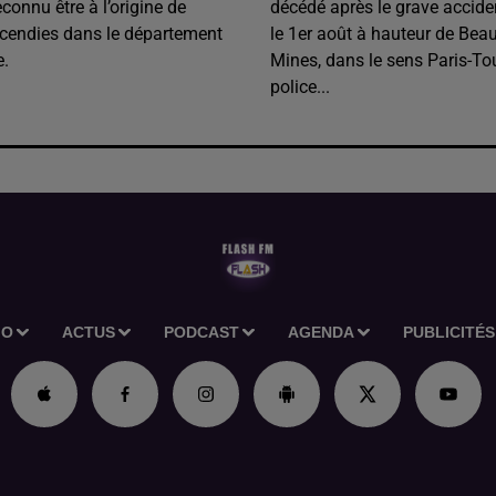
onnu être à l’origine de
décédé après le grave accide
ncendies dans le département
le 1er août à hauteur de Beau
e.
Mines, dans le sens Paris-To
police...
IO
ACTUS
PODCAST
AGENDA
PUBLICITÉS