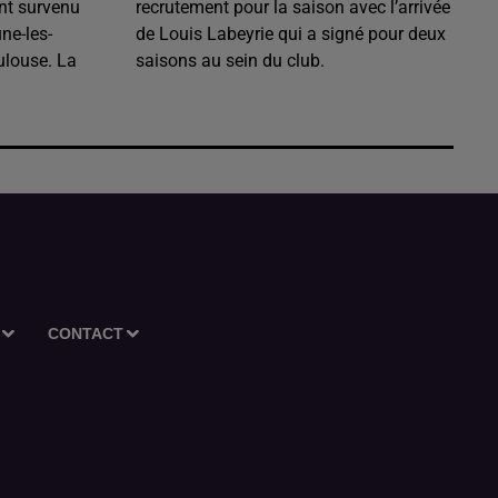
nt survenu
recrutement pour la saison avec l’arrivée
ne-les-
de Louis Labeyrie qui a signé pour deux
ulouse. La
saisons au sein du club.
CONTACT